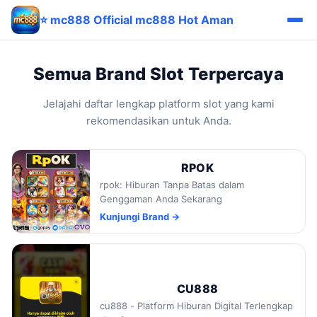
⭐ mc888 Official mc888 Hot Aman
Semua Brand Slot Terpercaya
Jelajahi daftar lengkap platform slot yang kami
rekomendasikan untuk Anda.
RPOK
rpok: Hiburan Tanpa Batas dalam
Genggaman Anda Sekarang
Kunjungi Brand →
CU888
cu888 - Platform Hiburan Digital Terlengkap