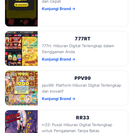
dan Cepat
Kunjungi Brand →
777RT
777rt: Hiburan Digital Terlengkap dalam
Genggaman Anda
Kunjungi Brand →
PPV99
ppv99: Platform Hiburan Digital Terlengkap
dan Inovatif
Kunjungi Brand →
RR33
rr33: Pusat Hiburan Digital Terlengkap
untuk Pengalaman Tanpa Batas