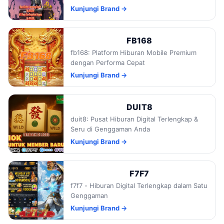
Kunjungi Brand →
FB168
fb168: Platform Hiburan Mobile Premium
dengan Performa Cepat
Kunjungi Brand →
DUIT8
duit8: Pusat Hiburan Digital Terlengkap &
Seru di Genggaman Anda
Kunjungi Brand →
F7F7
f7f7 - Hiburan Digital Terlengkap dalam Satu
Genggaman
Kunjungi Brand →