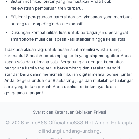
Sistem notifikasi pintar yang memastikan Anda tidak
melewatkan pembaruan tren terbaru.
Efisiensi penggunaan baterai dan penyimpanan yang membuat
perangkat tetap dingin dan responsif.
Dukungan kompatibilitas luas untuk berbagai jenis perangkat
smartphone mulai dari spesifikasi standar hingga kelas atas.
Tidak ada alasan lagi untuk bosan saat memiliki waktu luang,
karena duit8 adalah pendamping setia yang siap menghibur Anda
kapan saja dan di mana saja. Bergabunglah dengan komunitas
pengguna kami yang terus berkembang dan rasakan sendiri
standar baru dalam menikmati hiburan digital melalui ponsel pintar
Anda. Segera unduh duit8 sekarang juga dan mulailah petualangan
seru yang belum pernah Anda rasakan sebelumnya dalam
genggaman tangan!
Syarat dan Ketentuan
Kebijakan Privasi
© 2026 ⭐ mc888 Official mc888 Hot Aman. Hak cipta
dilindungi undang-undang.