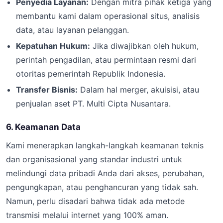
Penyedia Layanan:
Dengan mitra pihak ketiga yang
membantu kami dalam operasional situs, analisis
data, atau layanan pelanggan.
Kepatuhan Hukum:
Jika diwajibkan oleh hukum,
perintah pengadilan, atau permintaan resmi dari
otoritas pemerintah Republik Indonesia.
Transfer Bisnis:
Dalam hal merger, akuisisi, atau
penjualan aset PT. Multi Cipta Nusantara.
6. Keamanan Data
Kami menerapkan langkah-langkah keamanan teknis
dan organisasional yang standar industri untuk
melindungi data pribadi Anda dari akses, perubahan,
pengungkapan, atau penghancuran yang tidak sah.
Namun, perlu disadari bahwa tidak ada metode
transmisi melalui internet yang 100% aman.