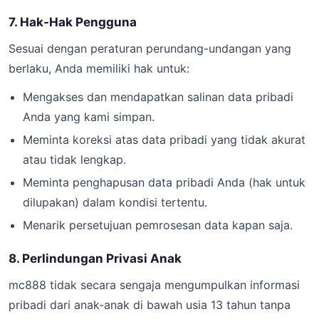
7. Hak-Hak Pengguna
Sesuai dengan peraturan perundang-undangan yang
berlaku, Anda memiliki hak untuk:
Mengakses dan mendapatkan salinan data pribadi
Anda yang kami simpan.
Meminta koreksi atas data pribadi yang tidak akurat
atau tidak lengkap.
Meminta penghapusan data pribadi Anda (hak untuk
dilupakan) dalam kondisi tertentu.
Menarik persetujuan pemrosesan data kapan saja.
8. Perlindungan Privasi Anak
mc888 tidak secara sengaja mengumpulkan informasi
pribadi dari anak-anak di bawah usia 13 tahun tanpa