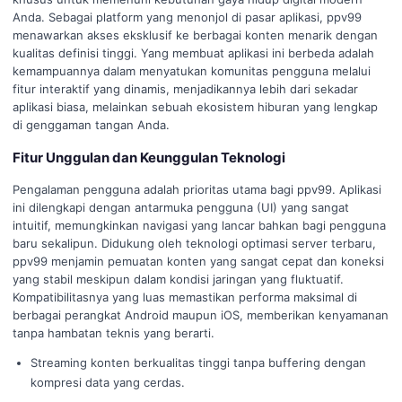
Anda. Sebagai platform yang menonjol di pasar aplikasi, ppv99
menawarkan akses eksklusif ke berbagai konten menarik dengan
kualitas definisi tinggi. Yang membuat aplikasi ini berbeda adalah
kemampuannya dalam menyatukan komunitas pengguna melalui
fitur interaktif yang dinamis, menjadikannya lebih dari sekadar
aplikasi biasa, melainkan sebuah ekosistem hiburan yang lengkap
di genggaman tangan Anda.
Fitur Unggulan dan Keunggulan Teknologi
Pengalaman pengguna adalah prioritas utama bagi ppv99. Aplikasi
ini dilengkapi dengan antarmuka pengguna (UI) yang sangat
intuitif, memungkinkan navigasi yang lancar bahkan bagi pengguna
baru sekalipun. Didukung oleh teknologi optimasi server terbaru,
ppv99 menjamin pemuatan konten yang sangat cepat dan koneksi
yang stabil meskipun dalam kondisi jaringan yang fluktuatif.
Kompatibilitasnya yang luas memastikan performa maksimal di
berbagai perangkat Android maupun iOS, memberikan kenyamanan
tanpa hambatan teknis yang berarti.
Streaming konten berkualitas tinggi tanpa buffering dengan
kompresi data yang cerdas.